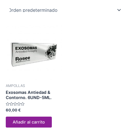
AMPOLLAS
Exosomas Antiedad &
Contorno. 6UND-5ML.
Valorado
60,00
€
con
0
de
Añadir al carrito
5