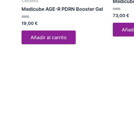
CREMAS
Medicube
Medicube AGE-R PDRN Booster Gel
Valorado
73,00
€
con
Valorado
0
19,00
€
con
de
Añadi
0
5
de
Añadir al carrito
5