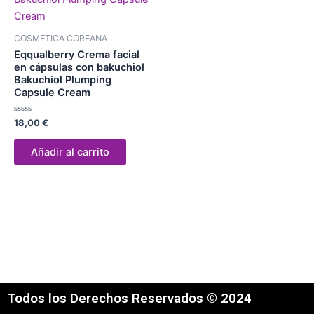
COSMETICA COREANA
Eqqualberry Crema facial
en cápsulas con bakuchiol
Bakuchiol Plumping
Capsule Cream
Valorado
18,00
€
con
0
de
Añadir al carrito
5
Todos los Derechos Reservados © 2024