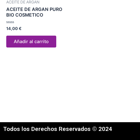
ACEITE DE ARGAN
ACEITE DE ARGAN PURO
BIO COSMETICO
Valorado
14,00
€
con
0
de
Añadir al carrito
5
Todos los Derechos Reservados © 2024