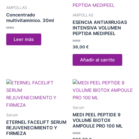
AMPOLLAS
Concentrado
AMPOLLAS
multivitamínico. 30ml
ESENCIA ANTIARRUGAS
INTENSIVA VOLUMEN
PEPTIDA MEDIPEEL
Valorado
con
Leer más
0
de
Valorado
36,00
€
5
con
0
de
Añadir al carrito
5
Serum
MEDI PEEL PEPTIDE 9
Serum
VOLUME BIOTOX
ETERNEL FACELIFT SERUM
AMPOULE PRO 100 ML
REJUVENECIMIENTO Y
FIRMEZA
Valorado