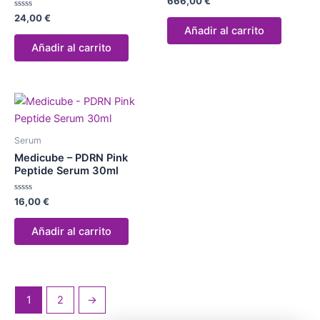
666,00
€
con
Valorado
0
24,00
€
con
de
Añadir al carrito
0
5
de
Añadir al carrito
5
Serum
Medicube – PDRN Pink
Peptide Serum 30ml
Valorado
16,00
€
con
0
de
Añadir al carrito
5
1
2
→