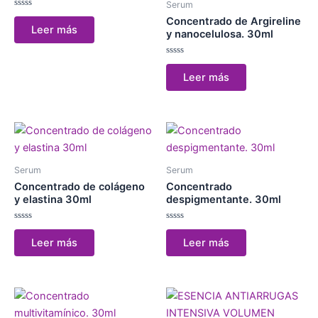
Serum
Valorado
Concentrado de Argireline
con
Leer más
0
y nanocelulosa. 30ml
de
5
Valorado
con
Leer más
0
de
5
Serum
Serum
Concentrado de colágeno
Concentrado
y elastina 30ml
despigmentante. 30ml
Valorado
Valorado
con
con
Leer más
Leer más
0
0
de
de
5
5